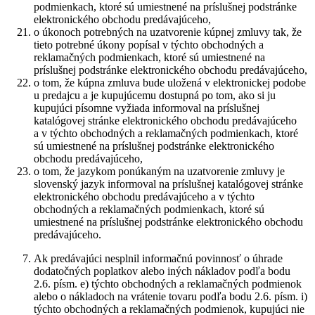
podmienkach, ktoré sú umiestnené na príslušnej podstránke
elektronického obchodu predávajúceho,
o úkonoch potrebných na uzatvorenie kúpnej zmluvy tak, že
tieto potrebné úkony popísal v týchto obchodných a
reklamačných podmienkach, ktoré sú umiestnené na
príslušnej podstránke elektronického obchodu predávajúceho,
o tom, že kúpna zmluva bude uložená v elektronickej podobe
u predajcu a je kupujúcemu dostupná po tom, ako si ju
kupujúci písomne vyžiada informoval na príslušnej
katalógovej stránke elektronického obchodu predávajúceho
a v týchto obchodných a reklamačných podmienkach, ktoré
sú umiestnené na príslušnej podstránke elektronického
obchodu predávajúceho,
o tom, že jazykom ponúkaným na uzatvorenie zmluvy je
slovenský jazyk informoval na príslušnej katalógovej stránke
elektronického obchodu predávajúceho a v týchto
obchodných a reklamačných podmienkach, ktoré sú
umiestnené na príslušnej podstránke elektronického obchodu
predávajúceho.
Ak predávajúci nesplnil informačnú povinnosť o úhrade
dodatočných poplatkov alebo iných nákladov podľa bodu
2.6. písm. e) týchto obchodných a reklamačných podmienok
alebo o nákladoch na vrátenie tovaru podľa bodu 2.6. písm. i)
týchto obchodných a reklamačných podmienok, kupujúci nie