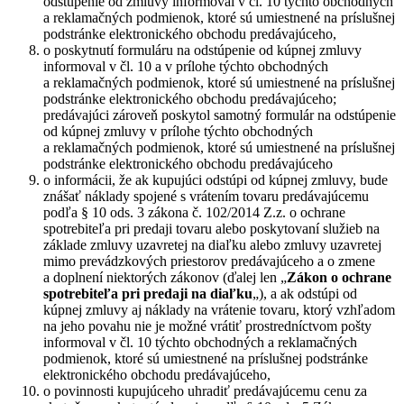
odstúpenie od zmluvy informoval v čl. 10 týchto obchodných
a reklamačných podmienok, ktoré sú umiestnené na príslušnej
podstránke elektronického obchodu predávajúceho,
o poskytnutí formuláru na odstúpenie od kúpnej zmluvy
informoval v čl. 10 a v prílohe týchto obchodných
a reklamačných podmienok, ktoré sú umiestnené na príslušnej
podstránke elektronického obchodu predávajúceho;
predávajúci zároveň poskytol samotný formulár na odstúpenie
od kúpnej zmluvy v prílohe týchto obchodných
a reklamačných podmienok, ktoré sú umiestnené na príslušnej
podstránke elektronického obchodu predávajúceho
o informácii, že ak kupujúci odstúpi od kúpnej zmluvy, bude
znášať náklady spojené s vrátením tovaru predávajúcemu
podľa § 10 ods. 3 zákona č. 102/2014 Z.z. o ochrane
spotrebiteľa pri predaji tovaru alebo poskytovaní služieb na
základe zmluvy uzavretej na diaľku alebo zmluvy uzavretej
mimo prevádzkových priestorov predávajúceho a o zmene
a doplnení niektorých zákonov (ďalej len „
Zákon o ochrane
spotrebiteľa pri predaji na diaľku
„), a ak odstúpi od
kúpnej zmluvy aj náklady na vrátenie tovaru, ktorý vzhľadom
na jeho povahu nie je možné vrátiť prostredníctvom pošty
informoval v čl. 10 týchto obchodných a reklamačných
podmienok, ktoré sú umiestnené na príslušnej podstránke
elektronického obchodu predávajúceho,
o povinnosti kupujúceho uhradiť predávajúcemu cenu za