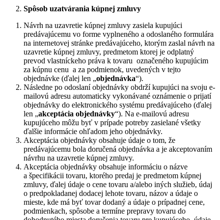
Spôsob uzatvárania kúpnej zmluvy
Návrh na uzavretie kúpnej zmluvy zasiela kupujúci
predávajúcemu vo forme vyplneného a odoslaného formulára
na internetovej stránke predávajúceho, ktorým zaslal návrh na
uzavretie kúpnej zmluvy, predmetom ktorej je odplatný
prevod vlastníckeho práva k tovaru
označeného kupujúcim
za kúpnu cenu
a za podmienok, uvedených v tejto
objednávke (ďalej len „
objednávka
“).
Následne po odoslaní objednávky obdrží kupujúci na svoju e-
mailovú adresu automaticky vykonávané oznámenie o prijatí
objednávky do elektronického systému predávajúceho (ďalej
len „
akceptácia objednávky
“). Na e-mailovú adresu
kupujúceho môžu byť v prípade potreby zasielané všetky
ďalšie informácie ohľadom jeho objednávky.
Akceptácia objednávky obsahuje údaje o tom, že
predávajúcemu bola doručená objednávka a je akceptovaním
návrhu na uzavretie kúpnej zmluvy.
Akceptácia objednávky obsahuje informáciu o názve
a špecifikácii tovaru, ktorého predaj je predmetom kúpnej
zmluvy, ďalej údaje o cene tovaru a/alebo iných služieb, údaj
o predpokladanej dodacej lehote tovaru, názov a údaje o
mieste, kde má byť tovar dodaný a údaje o prípadnej cene,
podmienkach, spôsobe a termíne prepravy tovaru do
dohodnutého miesta doručenia tovaru pre kupujúceho, údaje