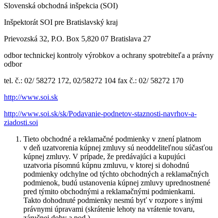
Slovenská obchodná inšpekcia (SOI)
Inšpektorát SOI pre Bratislavský kraj
Prievozská 32, P.O. Box 5,820 07 Bratislava 27
odbor technickej kontroly výrobkov a ochrany spotrebiteľa a právny
odbor
tel. č.: 02/ 58272 172, 02/58272 104 fax č.: 02/ 58272 170
http://www.soi.sk
http://www.soi.sk/sk/Podavanie-podnetov-staznosti-navrhov-a-
ziadosti.soi
Tieto obchodné a reklamačné podmienky v znení platnom
v deň uzatvorenia kúpnej zmluvy sú neoddeliteľnou súčasťou
kúpnej zmluvy. V prípade, že predávajúci a kupujúci
uzatvoria písomnú kúpnu zmluvu, v ktorej si dohodnú
podmienky odchylne od týchto obchodných a reklamačných
podmienok, budú ustanovenia kúpnej zmluvy uprednostnené
pred týmito obchodnými a reklamačnými podmienkami.
Takto dohodnuté podmienky nesmú byť v rozpore s inými
právnymi úpravami (skrátenie lehoty na vrátenie tovaru,
záručnej doby a pod.)