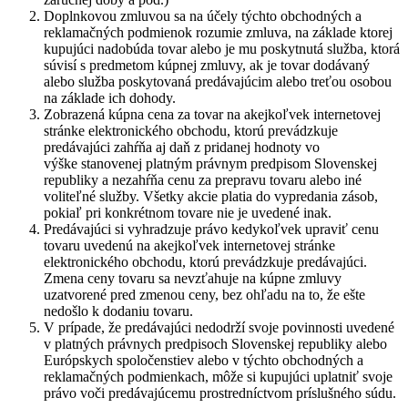
Doplnkovou zmluvou sa na účely týchto obchodných a
reklamačných podmienok rozumie zmluva, na základe ktorej
kupujúci nadobúda tovar alebo je mu poskytnutá služba, ktorá
súvisí s predmetom kúpnej zmluvy, ak je tovar dodávaný
alebo služba poskytovaná predávajúcim alebo treťou osobou
na základe ich dohody.
Zobrazená kúpna cena za tovar na akejkoľvek internetovej
stránke elektronického obchodu, ktorú prevádzkuje
predávajúci zahŕňa aj daň z pridanej hodnoty vo
výške stanovenej platným právnym predpisom Slovenskej
republiky a nezahŕňa cenu za prepravu tovaru alebo iné
voliteľné služby. Všetky akcie platia do vypredania zásob,
pokiaľ pri konkrétnom tovare nie je uvedené inak.
Predávajúci si vyhradzuje právo kedykoľvek upraviť cenu
tovaru uvedenú na akejkoľvek internetovej stránke
elektronického obchodu, ktorú prevádzkuje predávajúci.
Zmena ceny tovaru sa nevzťahuje na kúpne zmluvy
uzatvorené pred zmenou ceny, bez ohľadu na to, že ešte
nedošlo k dodaniu tovaru.
V prípade, že predávajúci nedodrží svoje povinnosti uvedené
v platných právnych predpisoch Slovenskej republiky alebo
Európskych spoločenstiev alebo v týchto obchodných a
reklamačných podmienkach, môže si kupujúci uplatniť svoje
právo voči predávajúcemu prostredníctvom príslušného súdu.