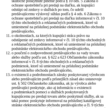
skutočne poskytnuté plnenie podľa § 10 ods. 5
Zákona o
ochrane spotrebiteľa pri predaji na diaľku, ak kupujúci
odstúpi od zmluvy o službách po tom, čo udelil
predávajúcemu výslovný súhlas podľa § 4 ods. 6 Zákona o
ochrane spotrebiteľa pri predaji na diaľku informoval v čl. 10
týchto obchodných a reklamačných podmienok, ktoré sú
umiestnené na príslušnej podstránke elektronického obchodu
predávajúceho,
o okolnostiach, za ktorých kupujúci stráca právo na
odstúpenie od zmluvy informoval v čl. 10 týchto obchodných
a reklamačných podmienok, ktoré sú umiestnené na príslušnej
podstránke elektronického obchodu predávajúceho,
o poučení o zodpovednosti predávajúceho za vady tovaru
alebo služby podľa ust. § 622 a 623 Občianskeho zákonníka
informoval v čl. 8 týchto obchodných a reklamačných
podmienok, ktoré sú umiestnené na príslušnej podstránke
elektronického obchodu predávajúceho,
o existencii a podrobnostiach záruky poskytovanej výrobcom
alebo predávajúcim podľa prísnejších zásad ako ustanovuje
ust. § 502 Občianskeho zákonníka, ak ju výrobca alebo
predávajúci poskytuje, ako aj informáciu o existencii
a podmienkach pomoci a službách poskytovaných
kupujúcemu po predaji tovaru alebo poskytnutí služby, ak sa
taká pomoc poskytuje informoval na príslušnej katalógovej
stránke elektronického obchodu predávajúceho a čl. 9 týchto