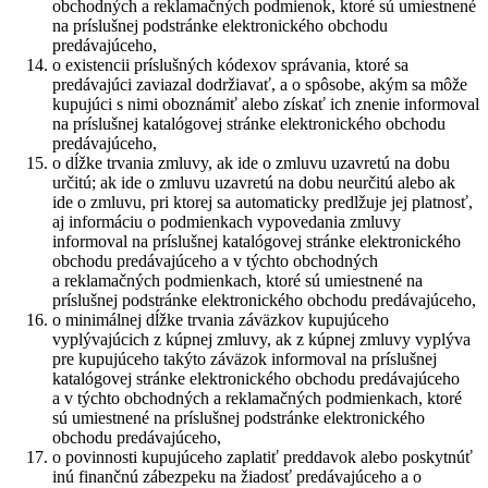
obchodných a reklamačných podmienok, ktoré sú umiestnené
na príslušnej podstránke elektronického obchodu
predávajúceho,
o existencii príslušných kódexov správania, ktoré sa
predávajúci zaviazal dodržiavať, a o spôsobe, akým sa môže
kupujúci s nimi oboznámiť alebo získať ich znenie informoval
na príslušnej katalógovej stránke elektronického obchodu
predávajúceho,
o dĺžke trvania zmluvy, ak ide o zmluvu uzavretú na dobu
určitú; ak ide o zmluvu uzavretú na dobu neurčitú alebo ak
ide o zmluvu, pri ktorej sa automaticky predlžuje jej platnosť,
aj informáciu o podmienkach vypovedania zmluvy
informoval na príslušnej katalógovej stránke elektronického
obchodu predávajúceho a v týchto obchodných
a reklamačných podmienkach, ktoré sú umiestnené na
príslušnej podstránke elektronického obchodu predávajúceho,
o minimálnej dĺžke trvania záväzkov kupujúceho
vyplývajúcich z kúpnej zmluvy, ak z kúpnej zmluvy vyplýva
pre kupujúceho takýto záväzok informoval na príslušnej
katalógovej stránke elektronického obchodu predávajúceho
a v týchto obchodných a reklamačných podmienkach, ktoré
sú umiestnené na príslušnej podstránke elektronického
obchodu predávajúceho,
o povinnosti kupujúceho zaplatiť preddavok alebo poskytnúť
inú finančnú zábezpeku na žiadosť predávajúceho a o