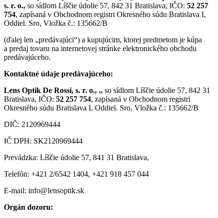
s. r. o.,
so sídlom Líščie údolie 57, 842 31 Bratislava, IČO:
52 257
754
, zapísaná v Obchodnom registri Okresného súdu Bratislava I,
Oddiel. Sro, Vložka č.: 135662/B
(ďalej len „predávajúci“) a kupujúcim, ktorej predmetom je kúpa
a predaj tovaru na internetovej stránke elektronického obchodu
predávajúceho.
Kontaktné údaje predávajúceho:
Lens Optik De Rossi, s. r. o.,
.,
so sídlom Líščie údolie 57, 842 31
Bratislava, IČO:
52 257 754
, zapísaná v Obchodnom registri
Okresného súdu Bratislava I, Oddiel. Sro, Vložka č.: 135662/B
DIČ: 2120969444
IČ DPH: SK2120969444
Prevádzka: Líščie údolie 57, 841 31 Bratislava,
Telefón: +421 2/6542 1404, +421 918 457 044
E-mail: info@lensoptik.sk
Orgán dozoru: