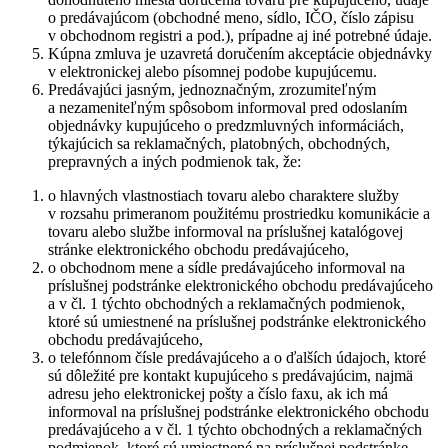
o predávajúcom (obchodné meno, sídlo, IČO, číslo zápisu
v obchodnom registri a pod.), prípadne aj iné potrebné údaje.
Kúpna zmluva je uzavretá doručením akceptácie objednávky
v elektronickej alebo písomnej podobe kupujúcemu.
Predávajúci jasným, jednoznačným, zrozumiteľným
a nezameniteľným spôsobom informoval pred odoslaním
objednávky kupujúceho o predzmluvných informáciách,
týkajúcich sa reklamačných, platobných, obchodných,
prepravných a iných podmienok tak, že:
o hlavných vlastnostiach tovaru alebo charaktere služby
v rozsahu primeranom použitému prostriedku komunikácie a
tovaru alebo službe informoval na príslušnej katalógovej
stránke elektronického obchodu predávajúceho,
o obchodnom mene a sídle predávajúceho informoval na
príslušnej podstránke elektronického obchodu predávajúceho
a v čl. 1 týchto obchodných a reklamačných podmienok,
ktoré sú umiestnené na príslušnej podstránke elektronického
obchodu predávajúceho,
o telefónnom čísle predávajúceho a o ďalších údajoch, ktoré
sú dôležité pre kontakt kupujúceho s predávajúcim, najmä
adresu jeho elektronickej pošty a číslo faxu, ak ich má
informoval na príslušnej podstránke elektronického obchodu
predávajúceho a v čl. 1 týchto obchodných a reklamačných
podmienok, ktoré sú umiestnené na príslušnej podstránke