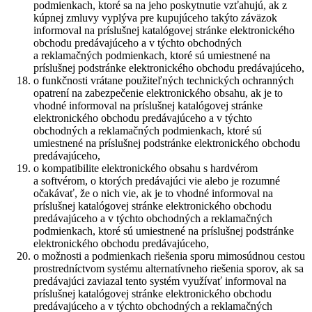
podmienkach, ktoré sa na jeho poskytnutie vzťahujú, ak z
kúpnej zmluvy vyplýva pre kupujúceho takýto záväzok
informoval na príslušnej katalógovej stránke elektronického
obchodu predávajúceho a v týchto obchodných
a reklamačných podmienkach, ktoré sú umiestnené na
príslušnej podstránke elektronického obchodu predávajúceho,
o funkčnosti vrátane použiteľných technických ochranných
opatrení na zabezpečenie elektronického obsahu, ak je to
vhodné informoval na príslušnej katalógovej stránke
elektronického obchodu predávajúceho a v týchto
obchodných a reklamačných podmienkach, ktoré sú
umiestnené na príslušnej podstránke elektronického obchodu
predávajúceho,
o kompatibilite elektronického obsahu s hardvérom
a softvérom, o ktorých predávajúci vie alebo je rozumné
očakávať, že o nich vie, ak je to vhodné informoval na
príslušnej katalógovej stránke elektronického obchodu
predávajúceho a v týchto obchodných a reklamačných
podmienkach, ktoré sú umiestnené na príslušnej podstránke
elektronického obchodu predávajúceho,
o možnosti a podmienkach riešenia sporu mimosúdnou cestou
prostredníctvom systému alternatívneho riešenia sporov, ak sa
predávajúci zaviazal tento systém využívať informoval na
príslušnej katalógovej stránke elektronického obchodu
predávajúceho a v týchto obchodných a reklamačných