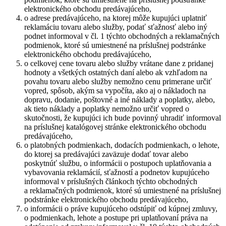
elektronického obchodu predávajúceho,
o adrese predávajúceho, na ktorej môže kupujúci uplatniť
reklamáciu tovaru alebo služby, podať sťažnosť alebo iný
podnet informoval v čl. 1 týchto obchodných a reklamačných
podmienok, ktoré sú umiestnené na príslušnej podstránke
elektronického obchodu predávajúceho,
o celkovej cene tovaru alebo služby vrátane dane z pridanej
hodnoty a všetkých ostatných daní alebo ak vzhľadom na
povahu tovaru alebo služby nemožno cenu primerane určiť
vopred, spôsob, akým sa vypočíta, ako aj o nákladoch na
dopravu, dodanie, poštovné a iné náklady a poplatky, alebo,
ak tieto náklady a poplatky nemožno určiť vopred o
skutočnosti, že kupujúci ich bude povinný uhradiť informoval
na príslušnej katalógovej stránke elektronického obchodu
predávajúceho,
o platobných podmienkach, dodacích podmienkach, o lehote,
do ktorej sa predávajúci zaväzuje dodať tovar alebo
poskytnúť službu, o informácii o postupoch uplatňovania a
vybavovania reklamácií, sťažností a podnetov kupujúceho
informoval v príslušných článkoch týchto obchodných
a reklamačných podmienok, ktoré sú umiestnené na príslušnej
podstránke elektronického obchodu predávajúceho,
o informácii o práve kupujúceho odstúpiť od kúpnej zmluvy,
o podmienkach, lehote a postupe pri uplatňovaní práva na